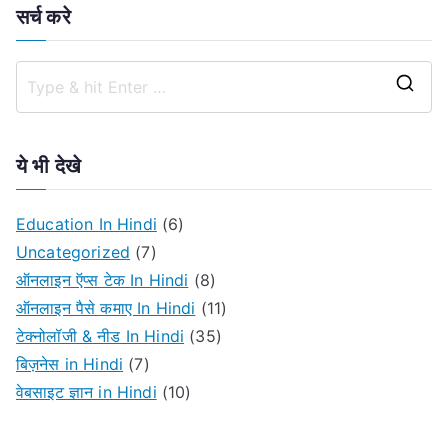
सर्च करे
S
e
a
ये भी देखे
r
c
Education In Hindi
(6)
h
Uncategorized
(7)
f
ऑनलाइन ऍप्स टेक In Hindi
(8)
o
ऑनलाइन पैसे कमाए In Hindi
(11)
r
टेक्नोलॉजी & नीड In Hindi
(35)
:
बिज़नेस in Hindi
(7)
वेबसाइट ज्ञान in Hindi
(10)