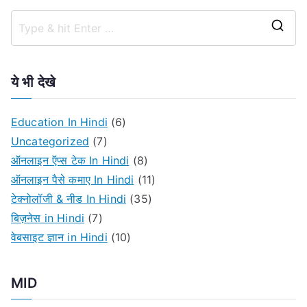
S
e
a
ये भी देखे
r
c
Education In Hindi
(6)
h
Uncategorized
(7)
f
ऑनलाइन ऍप्स टेक In Hindi
(8)
o
ऑनलाइन पैसे कमाए In Hindi
(11)
r
टेक्नोलॉजी & नीड In Hindi
(35)
:
बिज़नेस in Hindi
(7)
वेबसाइट ज्ञान in Hindi
(10)
MID