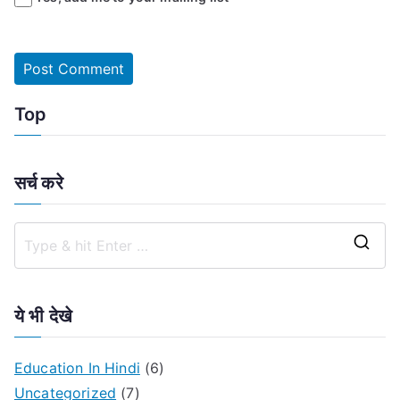
Top
सर्च करे
S
e
a
ये भी देखे
r
c
Education In Hindi
(6)
h
Uncategorized
(7)