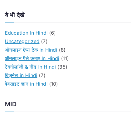
e
a
ये भी देखे
r
c
Education In Hindi
(6)
h
Uncategorized
(7)
f
ऑनलाइन ऍप्स टेक In Hindi
(8)
o
ऑनलाइन पैसे कमाए In Hindi
(11)
r
टेक्नोलॉजी & नीड In Hindi
(35)
:
बिज़नेस in Hindi
(7)
वेबसाइट ज्ञान in Hindi
(10)
MID