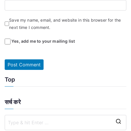
Save my name, email, and website in this browser for the
next time I comment.
Yes, add me to your mailing list
Top
सर्च करे
S