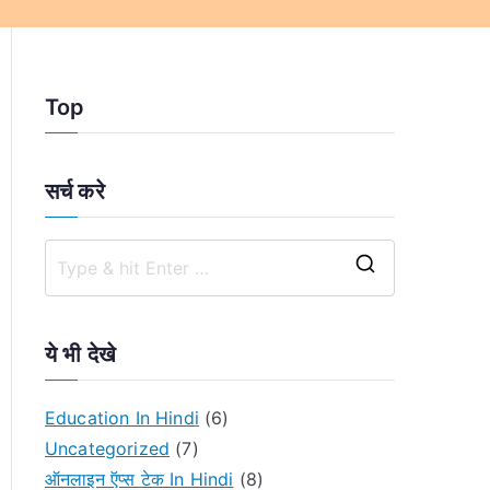
Top
सर्च करे
S
e
a
ये भी देखे
r
c
Education In Hindi
(6)
h
Uncategorized
(7)
f
ऑनलाइन ऍप्स टेक In Hindi
(8)