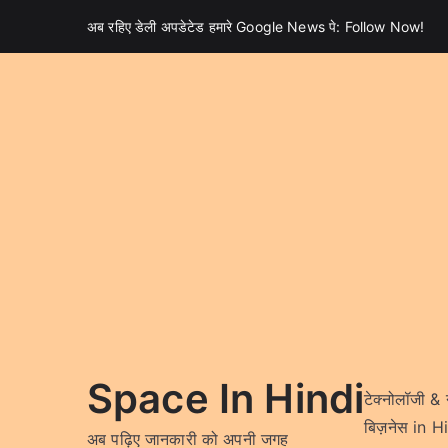
Skip
अब रहिए डेली अपडेटेड हमारे Google News पे:
Follow Now!
to
content
Space In Hindi
टेक्नोलॉजी &
बिज़नेस in H
अब पढ़िए जानकारी को अपनी जगह