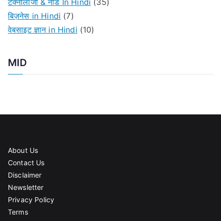
टेक्नोलॉजी & नीड In Hindi
(35)
:
बिज़नेस in Hindi
(7)
वेबसाइट ज्ञान in Hindi
(10)
MID
About Us
Contact Us
Disclaimer
Newsletter
Privacy Policy
Terms